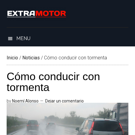
Saltar
Skip
Saltar
Saltar
al
to
a
al
contenido
secondary
la
pie
principal
menu
barra
de
lateral
página
MENU
principal
Inicio
/
Noticias
/
Cómo conducir con tormenta
Cómo conducir con
tormenta
by
Noemí Alonso
Dejar un comentario