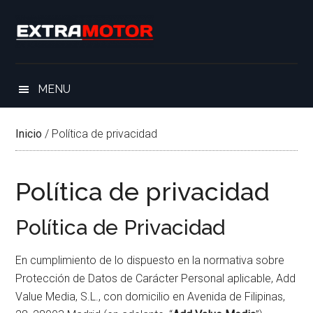
Saltar
Skip
Saltar
Saltar
al
to
a
al
contenido
secondary
la
pie
principal
menu
barra
de
lateral
página
MENU
principal
Inicio
/
Política de privacidad
Política de privacidad
Política de Privacidad
En cumplimiento de lo dispuesto en la normativa sobre
Protección de Datos de Carácter Personal aplicable, Add
Value Media, S.L., con domicilio en Avenida de Filipinas,