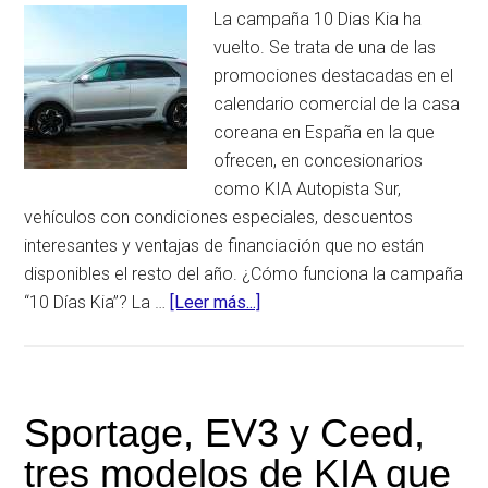
La campaña 10 Dias Kia ha
vuelto. Se trata de una de las
promociones destacadas en el
calendario comercial de la casa
coreana en España en la que
ofrecen, en concesionarios
como KIA Autopista Sur,
vehículos con condiciones especiales, descuentos
interesantes y ventajas de financiación que no están
disponibles el resto del año. ¿Cómo funciona la campaña
“10 Días Kia”? La …
[Leer más...]
acerca
deVuelven
los
10
Días
Sportage, EV3 y Ceed,
Kia:
tres modelos de KIA que
la