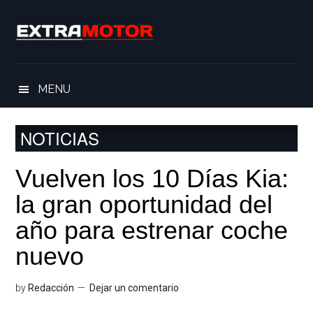
Saltar
Skip
Saltar
Saltar
al
to
a
al
contenido
secondary
la
pie
principal
menu
barra
de
lateral
página
MENU
principal
NOTICIAS
Vuelven los 10 Días Kia:
la gran oportunidad del
año para estrenar coche
nuevo
by
Redacción
Dejar un comentario