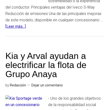
sostenibilidad o la experiencia
del conductor. Principales ventajas del Iveco S-Way
Reducción de emisiones Una de las principales mejoras
de este modelo, disponible en cualquier concesionario …
[Leer más...]
acerca
deLa
importante
mejora
del
Kia y Arval ayudan a
Iveco
electrificar la flota de
S-
Way
Grupo Anaya
by
Redacción
Dejar un comentario
- Uno de los grandes objetivos
de la responsabilidad social