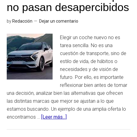
gran
no pasan desapercibidos
oportunidad
del
by
Redacción
Dejar un comentario
año
para
Elegir un coche nuevo no es
estrenar
tarea sencilla. No es una
coche
cuestión de transporte, sino de
nuevo
estilo de vida, de hábitos o
necesidades y de visión de
futuro. Por ello, es importante
reflexionar bien antes de tomar
una decisión, analizar bien las alternativas que ofrecen
las distintas marcas que mejor se ajustan a lo que
estamos buscando. Un ejemplo de una amplia oferta lo
encontramos …
[Leer más...]
acerca
deSportage,
EV3