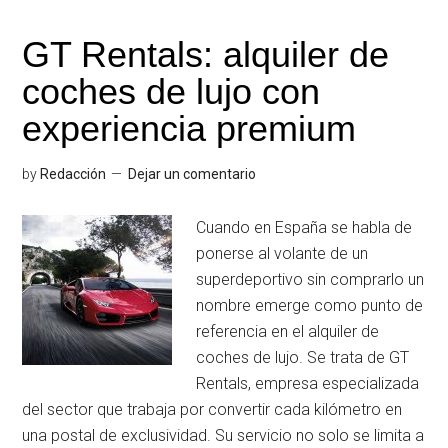
y
Ceed,
GT Rentals: alquiler de
tres
coches de lujo con
modelos
de
experiencia premium
KIA
que
by
Redacción
Dejar un comentario
no
pasan
Cuando en España se habla de
desapercibidos
ponerse al volante de un
superdeportivo sin comprarlo un
nombre emerge como punto de
referencia en el alquiler de
coches de lujo. Se trata de GT
Rentals, empresa especializada
del sector que trabaja por convertir cada kilómetro en
una postal de exclusividad. Su servicio no solo se limita a