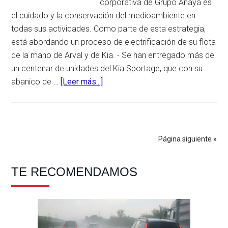
corporativa de Grupo Anaya es
el cuidado y la conservación del medioambiente en
todas sus actividades. Como parte de esta estrategia,
está abordando un proceso de electrificación de su flota
de la mano de Arval y de Kia. - Se han entregado más de
un centenar de unidades del Kia Sportage, que con su
abanico de …
[Leer más...]
acerca
deKia
y
Arval
ayudan
Página siguiente »
a
electrificar
Barra
TE RECOMENDAMOS
la
flota
lateral
de
principal
Grupo
Anaya