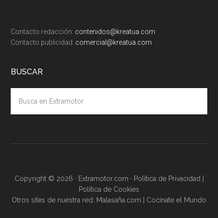
Contacto redacción:
contenidos@kreatua.com
Contacto publicidad:
comercial@kreatua.com
BUSCAR
Busca
en
Extramotor
Copyright © 2026 · Extramotor.com ·
Política de Privacidad
|
Política de Cookies
Otros sites de nuestra red:
Malasaña.com
|
Cocínate el Mundo