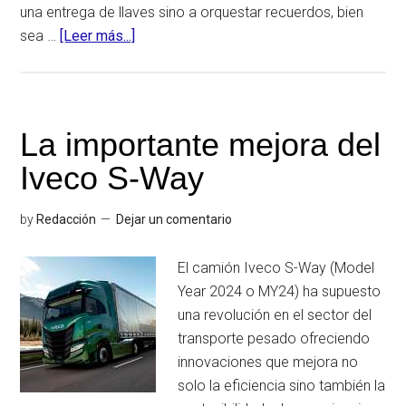
una entrega de llaves sino a orquestar recuerdos, bien
sea …
[Leer más...]
acerca
deGT
Rentals:
alquiler
de
La importante mejora del
coches
Iveco S-Way
de
lujo
by
Redacción
Dejar un comentario
con
experiencia
El camión Iveco S-Way (Model
premium
Year 2024 o MY24) ha supuesto
una revolución en el sector del
transporte pesado ofreciendo
innovaciones que mejora no
solo la eficiencia sino también la