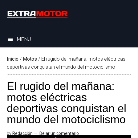
Saltar
Skip
Saltar
Saltar
al
to
a
al
contenido
secondary
la
pie
principal
menu
barra
de
lateral
página
MENU
principal
Inicio
/
Motos
/
El rugido del mañana: motos eléctricas
deportivas conquistan el mundo del motociclismo
El rugido del mañana:
motos eléctricas
deportivas conquistan el
mundo del motociclismo
by
Redacción
Dejar un comentario