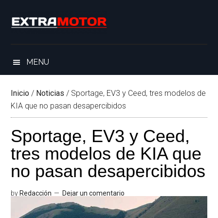
Saltar
Skip
Saltar
Saltar
al
to
a
al
contenido
secondary
la
pie
principal
menu
barra
de
lateral
página
MENU
principal
Inicio
/
Noticias
/
Sportage, EV3 y Ceed, tres modelos de
KIA que no pasan desapercibidos
Sportage, EV3 y Ceed,
tres modelos de KIA que
no pasan desapercibidos
by
Redacción
Dejar un comentario