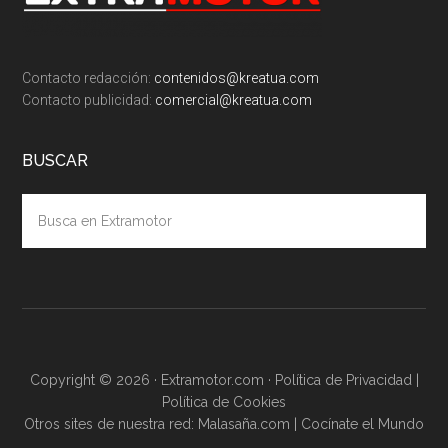
Contacto redacción:
contenidos@kreatua.com
Contacto publicidad:
comercial@kreatua.com
BUSCAR
Busca
en
Extramotor
Copyright © 2026 · Extramotor.com ·
Política de Privacidad
|
Política de Cookies
Otros sites de nuestra red:
Malasaña.com
|
Cocínate el Mundo