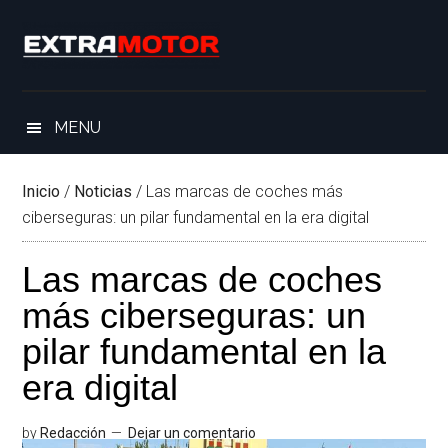
Saltar
Skip
Saltar
Saltar
al
to
a
al
contenido
secondary
la
pie
principal
menu
barra
de
lateral
página
MENU
principal
Inicio
/
Noticias
/
Las marcas de coches más
ciberseguras: un pilar fundamental en la era digital
Las marcas de coches
más ciberseguras: un
pilar fundamental en la
era digital
by
Redacción
Dejar un comentario