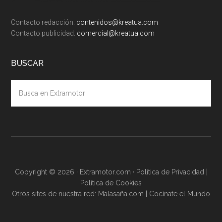
Contacto redacción:
contenidos@kreatua.com
Contacto publicidad:
comercial@kreatua.com
BUSCAR
Busca
en
Extramotor
Copyright © 2026 · Extramotor.com ·
Política de Privacidad
|
Política de Cookies
Otros sites de nuestra red:
Malasaña.com
|
Cocínate el Mundo