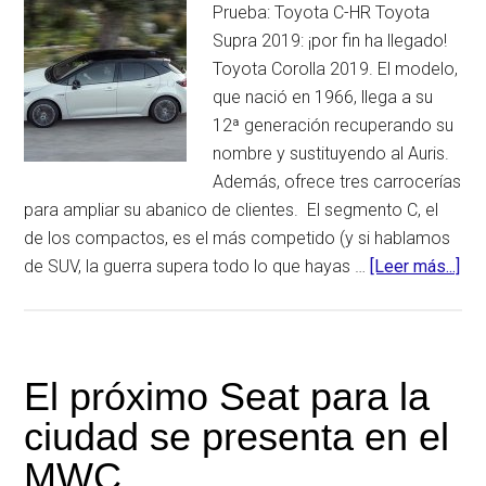
Prueba: Toyota C-HR Toyota
Supra 2019: ¡por fin ha llegado!
Toyota Corolla 2019. El modelo,
que nació en 1966, llega a su
12ª generación recuperando su
nombre y sustituyendo al Auris.
Además, ofrece tres carrocerías
para ampliar su abanico de clientes. El segmento C, el
de los compactos, es el más competido (y si hablamos
de SUV, la guerra supera todo lo que hayas …
[Leer más...]
ace
de
Cor
201
mul
El próximo Seat para la
por
ciudad se presenta en el
tre
MWC