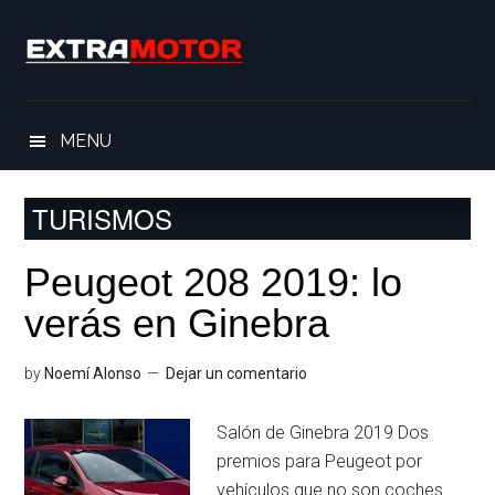
Saltar
Skip
Saltar
Saltar
al
to
a
al
contenido
secondary
la
pie
principal
menu
barra
de
lateral
página
MENU
principal
TURISMOS
Peugeot 208 2019: lo
verás en Ginebra
by
Noemí Alonso
Dejar un comentario
Salón de Ginebra 2019 Dos
premios para Peugeot por
vehículos que no son coches