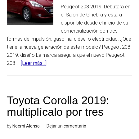
Peugeot 208 2019. Debutará en
el Salón de Ginebra y estará
disponible desde el inicio de su
comercialización con tres
formas de impulsión: gasolina, diésel o electricidad. ¿Qué
tiene la nueva generación de este modelo? Peugeot 208
2019: diseño La marca asegura que el nuevo Peugeot
208 …
[Leer más...]
acerca
dePeugeot
208
2019:
lo
Toyota Corolla 2019:
verás
multiplícalo por tres
en
Ginebra
by
Noemí Alonso
Dejar un comentario