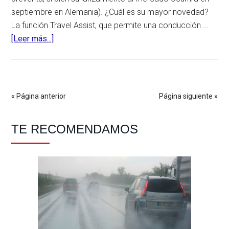
septiembre en Alemania). ¿Cuál es su mayor novedad?
La función Travel Assist, que permite una conducción …
[Leer más...]
acerca
deVolkswagen
Passat
2019:
(casi)
« Página anterior
Página siguiente »
conducirá
por
Barra
TE RECOMENDAMOS
ti
lateral
principal