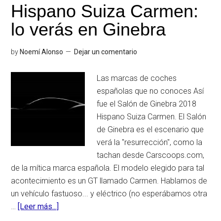
para
Hispano Suiza Carmen:
la
lo verás en Ginebra
ciudad
se
by
Noemí Alonso
Dejar un comentario
presenta
en
Las marcas de coches
el
españolas que no conoces Así
MWC
fue el Salón de Ginebra 2018
Hispano Suiza Carmen. El Salón
de Ginebra es el escenario que
verá la "resurrección", como la
tachan desde Carscoops.com,
de la mítica marca española. El modelo elegido para tal
acontecimiento es un GT llamado Carmen. Hablamos de
un vehículo fastuoso... y eléctrico (no esperábamos otra
…
[Leer más...]
acerca
deHispano