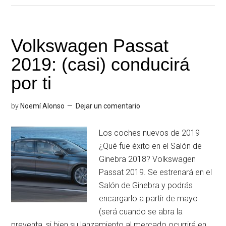
Suiza
Carmen:
lo
Volkswagen Passat
verás
2019: (casi) conducirá
en
Ginebra
por ti
by
Noemí Alonso
Dejar un comentario
Los coches nuevos de 2019
¿Qué fue éxito en el Salón de
Ginebra 2018? Volkswagen
Passat 2019. Se estrenará en el
Salón de Ginebra y podrás
encargarlo a partir de mayo
(será cuando se abra la
preventa, si bien su lanzamiento al mercado ocurrirá en